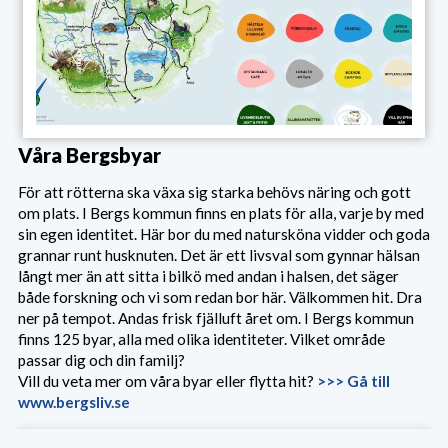
Våra Bergsbyar
För att rötterna ska växa sig starka behövs näring och gott
om plats. I Bergs kommun finns en plats för alla, varje by med
sin egen identitet. Här bor du med natursköna vidder och goda
grannar runt husknuten. Det är ett livsval som gynnar hälsan
långt mer än att sitta i bilkö med andan i halsen, det säger
både forskning och vi som redan bor här. Välkommen hit. Dra
ner på tempot. Andas frisk fjälluft året om. I Bergs kommun
finns 125 byar, alla med olika identiteter. Vilket område
passar dig och din familj?
Vill du veta mer om våra byar eller flytta hit?
>>> Gå till
www.bergsliv.se