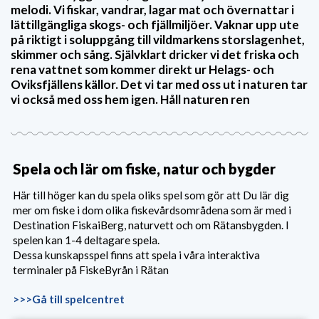
melodi. Vi fiskar, vandrar, lagar mat och övernattar i
lättillgängliga skogs- och fjällmiljöer. Vaknar upp ute
på riktigt i soluppgång till vildmarkens storslagenhet,
skimmer och sång. Självklart dricker vi det friska och
rena vattnet som kommer direkt ur Helags- och
Oviksfjällens källor. Det vi tar med oss ut i naturen tar
vi också med oss hem igen. Håll naturen ren
Spela och lär om fiske, natur och bygder
Här till höger kan du spela oliks spel som gör att Du lär dig
mer om fiske i dom olika fiskevårdsområdena som är med i
Destination FiskaiBerg, naturvett och om Rätansbygden. I
spelen kan 1-4 deltagare spela.
Dessa kunskapsspel finns att spela i våra interaktiva
terminaler på FiskeByrån i Rätan
>>>Gå till spelcentret