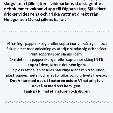
skogs- och fjällmiljöer. I vildmarkens storslagenhet
och skimmer vaknar vi upp till fåglars sång. Självklart
dricker vi det rena och friska vattnet direkt från
Helags- och Oviksfjällens källor.
Vi har inga papperskorgar eller soptunnor vid våra grill- och
fiskeplatser med anledning av att djur skadar sig och sprider
runt soporna som slängs i dem.
Om det finns papperskorgar eller soptunnor släng
INTE
sopor
i dem, ta med det
hem igen.
Hjälp oss att hålla vår Allas naturliga arena ren från, linor,
plast, papper, metall och glas för allas och djurlivets trevnad.
Det Vi tar med oss ut i naturen måste Vi naturligtvis
också ta med oss hem igen.
Tänk på klimatet, naturen och djuren