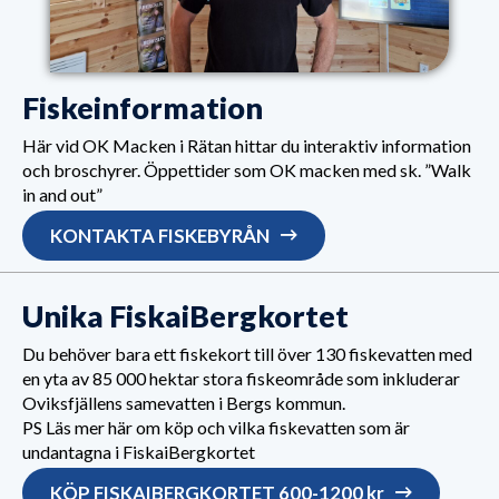
Fiskeinformation
Här vid OK Macken i Rätan hittar du interaktiv information
och broschyrer. Öppettider som OK macken med sk. ”Walk
in and out”
KONTAKTA FISKEBYRÅN
Unika FiskaiBergkortet
Du behöver bara ett fiskekort till över 130 fiskevatten med
en yta av 85 000 hektar stora fiskeområde som inkluderar
Oviksfjällens samevatten i Bergs kommun.
PS Läs mer här om köp och vilka fiskevatten som är
undantagna i FiskaiBergkortet
KÖP FISKAIBERGKORTET 600-1200 kr