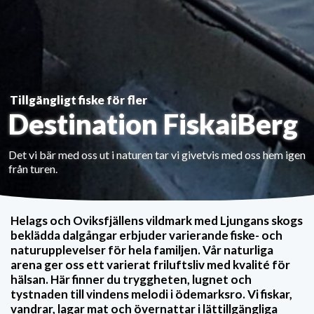
Tillgängligt fiske för fler
Destination FiskaiBerg
Det vi bär med oss ut i naturen tar vi givetvis med oss hem igen
från turen.
Helags och Oviksfjällens vildmark med Ljungans skogs
beklädda dalgångar erbjuder varierande fiske- och
naturupplevelser för hela familjen. Vår naturliga
arena ger oss ett varierat friluftsliv med kvalité för
hälsan. Här finner du tryggheten, lugnet och
tystnaden till vindens melodi i ödemarksro. Vi fiskar,
vandrar, lagar mat och övernattar i lättillgängliga