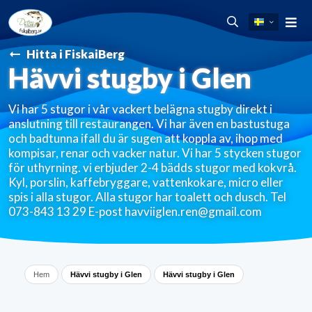
Hitta i FiskaiBerg
Hävvi stugby i Glen
Vi har 5 stugor i vår vackert belägna stugby direkt i
anslutning till restaurangen. Vi har även en bastustuga
och badtunna ifall du är sugen att koppla av, ihop med
kompisar, renar och vacker natur. Vi har 5 stycken stugor
för uthyrning. vi erbjuder 2-4 bädds stugor med kokvrå.
Kyl, porslin, kaffebryggare, vattenkokare, micro eller
spis i alla stugor. Alla stugor har toalett och dusch. Tel
073-843 13 29 E-post havviiglen.ren@gmail.com
Hem
Hävvi stugby i Glen
Hävvi stugby i Glen