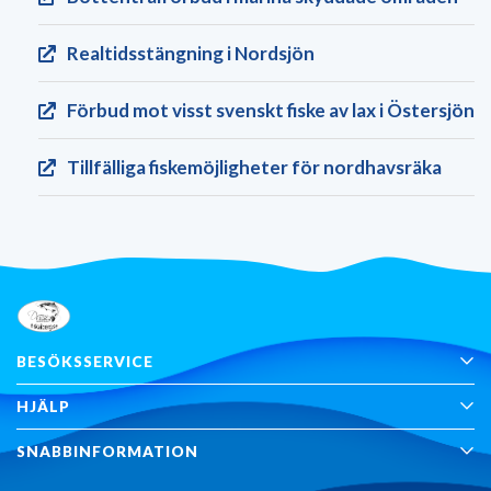
Realtids­stängning i Nordsjön
Förbud mot visst svenskt fiske av lax i Östersjön
Tillfälliga fiskemöjligheter för nordhavsräka
BESÖKSSERVICE
HJÄLP
SNABBINFORMATION