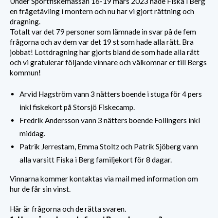
Under Sportfiskemässan 16-19 mars 2023 hade Fiska i Berg
en frågetävling i montern och nu har vi gjort rättning och
dragning.
Totalt var det 79 personer som lämnade in svar på de fem
frågorna och av dem var det 19 st som hade alla rätt. Bra
jobbat! Lottdragning har gjorts bland de som hade alla rätt
och vi gratulerar följande vinnare och välkomnar er till Bergs
kommun!
Arvid Hagström vann 3 nätters boende i stuga för 4 pers
inkl fiskekort på Storsjö Fiskecamp.
Fredrik Andersson vann 3 nätters boende Follingers inkl
middag.
Patrik Jerrestam, Emma Stoltz och Patrik Sjöberg vann
alla varsitt Fiska i Berg familjekort för 8 dagar.
Vinnarna kommer kontaktas via mail med information om
hur de får sin vinst.
Här är frågorna och de rätta svaren.