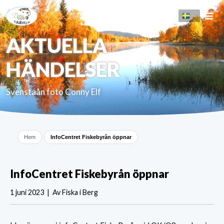
AKTUELLA
HÄNDELSER
Svenstaån foto Conny Elf
Hem
InfoCentret Fiskebyrån öppnar
InfoCentret Fiskebyrån öppnar
1 juni 2023 | Av Fiska i Berg