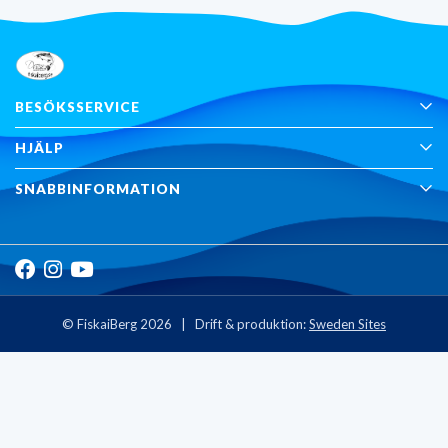
BESÖKSSERVICE
HJÄLP
SNABBINFORMATION
© FiskaiBerg 2026 | Drift & produktion:
Sweden Sites