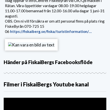
Idag öppnar vi infoCentret FiskeByrån vid OK/Q8 macken i
Rätan. Våra öppettider vardagar 08.00-19.00 helgdagar
11.00-17.00 bemannad från 12.00-16.00 alla dagar 1 juni-31
augusti.
OBS. Om ni vill försäkra er om att personal finns på plats ring
FiskeByrån 070-725 15
06
https://fiskaiberg.se/fiska/turistinformation/…
Händer på FiskaiBergs Facebooksflöde
Filmer i FiskaiBergs Youtube kanal