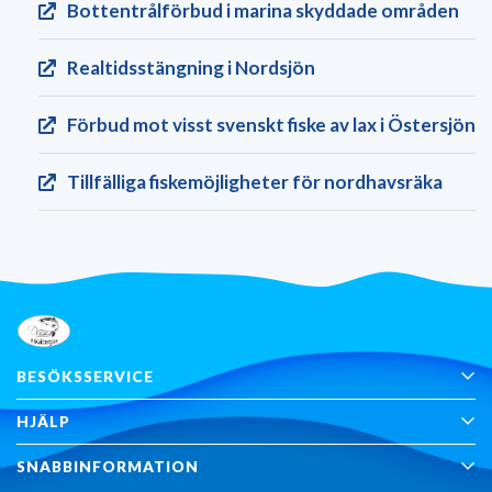
Bottentrålförbud i marina skyddade områden
Realtids­stängning i Nordsjön
Förbud mot visst svenskt fiske av lax i Östersjön
Tillfälliga fiskemöjligheter för nordhavsräka
BESÖKSSERVICE
HJÄLP
SNABBINFORMATION