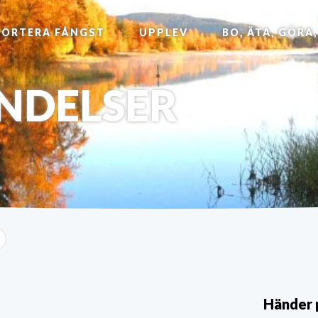
PORTERA FÅNGST
UPPLEV
BO, ÄTA, GÖRA
NDELSER
Händer 