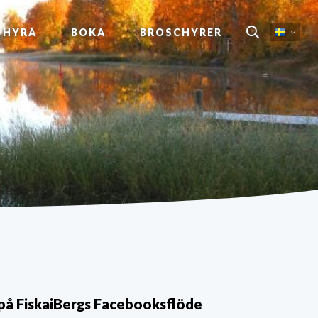
, HYRA
BOKA
BROSCHYRER
på FiskaiBergs Facebooksflöde