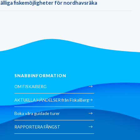
fälliga fiskemöjligheter för nordhavsräka
SNABBINFORMATION
OM FISKAIBERG
AKTUELLA HÄNDELSER från FiskaiBerg
Boka våra guidade turer
RAPPORTERA FÅNGST