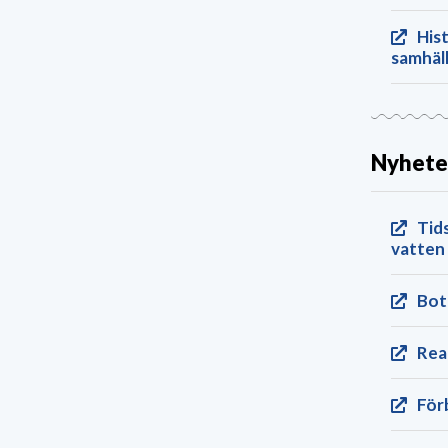
Hist
samhäl
Nyhete
Tid
vatten
Bot
Rea
Förb