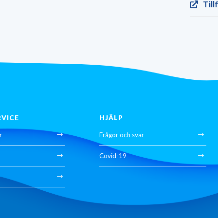
Till
RVICE
HJÄLP
r
Frågor och svar
Covid-19