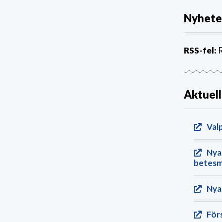
Nyheter
RSS-fel:
R
Aktuell
Val
Nya
betesm
Nya 
Förs