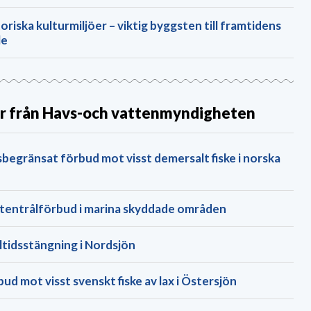
oriska kulturmiljöer – viktig byggsten till framtidens
le
r från Havs-och vattenmyndigheten
sbegränsat förbud mot visst demersalt fiske i norska
tentrålförbud i marina skyddade områden
ltids­stängning i Nordsjön
ud mot visst svenskt fiske av lax i Östersjön