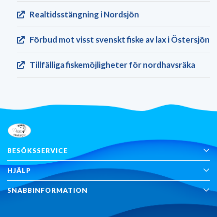
Realtids­stängning i Nordsjön
Förbud mot visst svenskt fiske av lax i Östersjön
Tillfälliga fiskemöjligheter för nordhavsräka
BESÖKSSERVICE
HJÄLP
SNABBINFORMATION