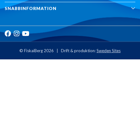
SNABBINFORMATION
© FiskaiBerg 2026 | Drift & produktion:
Sweden Sites