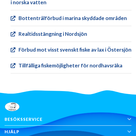
i norska vatten
Bottentrålförbud i marina skyddade områden
Realtids­stängning i Nordsjön
Förbud mot visst svenskt fiske av lax i Östersjön
Tillfälliga fiskemöjligheter för nordhavsräka
BESÖKSSERVICE
HJÄLP